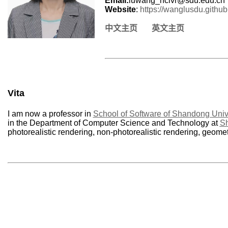
Email:
luwang_hcivr@sdu.edu.cn
Website
:
https://wanglusdu.github.
中文主页
英文主页
Vita
I am now a professor in
School of Software of Shandong Univ
in the Department of Computer Science and Technology at
Sh
photorealistic rendering, non-photorealistic rendering, geome